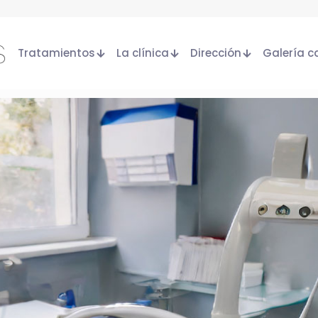
lud dental
Las ventajas de la sedación consciente en 
Tratamientos
La clínica
Dirección
Galería c