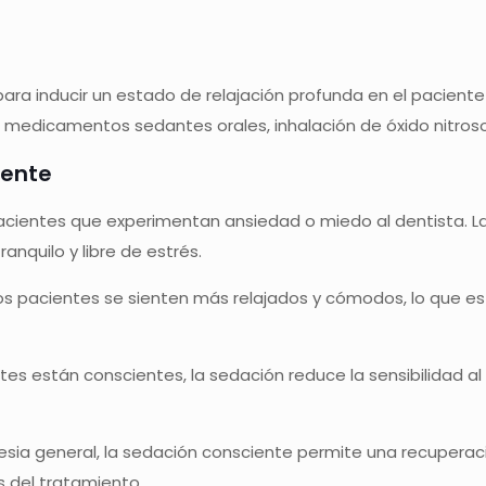
para inducir un estado de relajación profunda en el pacie
medicamentos sedantes orales, inhalación de óxido nitroso (
iente
acientes que experimentan ansiedad o miedo al dentista. La
nquilo y libre de estrés.
s pacientes se sienten más relajados y cómodos, lo que es
es están conscientes, la sedación reduce la sensibilidad a
esia general, la sedación consciente permite una recuperac
 del tratamiento.