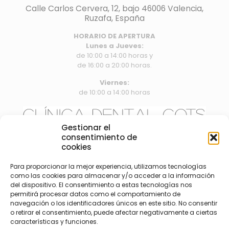
Calle Carlos Cervera, 12, bajo 46006 Valencia,
Ruzafa, España
HORARIO DE APERTURA
Lunes a Jueves:
de 10:00 a 14:00 horas y
de 16:00 a 20:00 horas.
Viernes:
de 10:00 a 14:00 horas
Gestionar el
consentimiento de
info@clinicadentalcots.es
cookies
Para proporcionar la mejor experiencia, utilizamos tecnologías
como las cookies para almacenar y/o acceder a la información
del dispositivo. El consentimiento a estas tecnologías nos
permitirá procesar datos como el comportamiento de
navegación o los identificadores únicos en este sitio. No consentir
688906856
o retirar el consentimiento, puede afectar negativamente a ciertas
características y funciones.