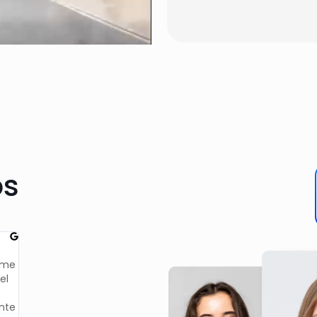
os
Fer
Lucia Llopis 
Empecé hace no mucho mi
Muy satisfecha con 
tratamiento. Me han explicado todo
por parte de la clín
e
muy claramente desde el principio,
y eficiente. Buenos 
estudiando mi caso y ofreciéndome
duda lo recomiendo