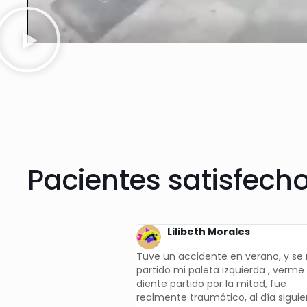
Pacientes satisfech
beth Morales
Jaime Peñuelas
cidente en verano, y se me
Experiencia inmejorable. Desde el
paleta izquierda , verme el
principio me transmitieron mucha
ido por la mitad, fue
confianza. Fui por primera vez a qu
raumático, al día siguiente
me hiciesen una limpieza y por su